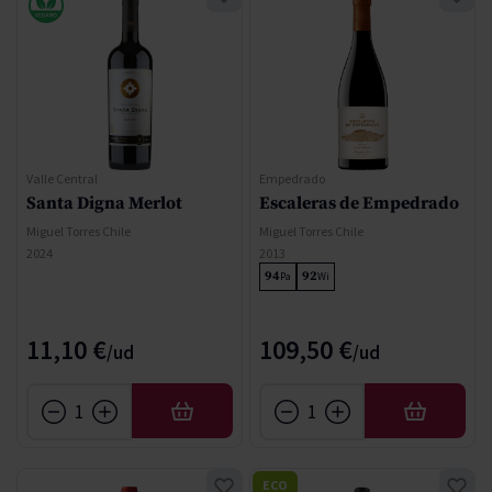
Valle Central
Empedrado
Santa Digna Merlot
Escaleras de Empedrado
Miguel Torres Chile
Miguel Torres Chile
2024
2013
94
92
Pa
Wi
11,10 €
109,50 €
AÑADIR
AÑADIR
ECO