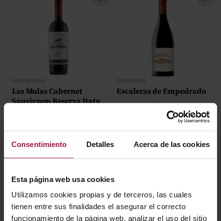
Valle de Itata
Empedrado
Las Mulas Cabernet
Escaleras de Empedrado
Sauvignon Reserva Itata
Miguel Torres Chile
Miguel Torres Chile
2018
2024
Consentimiento
Detalles
Acerca de las cookies
10,90 €
109,50 €
Esta página web usa cookies
AÑADIR
AÑADIR
Utilizamos cookies propias y de terceros, las cuales
tienen entre sus finalidades el asegurar el correcto
funcionamiento de la página web, analizar el uso del sitio