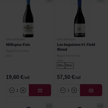
Valle del Bío Bío
Valle del Maule
Millapoa Pais
Los Inquietos 01 Field
Blend
Miguel Torres Chile
2022
Miguel Torres Chile
2020
95
91
Ja
Wi
19,60 €
57,50 €
AÑADIR
AÑADIR