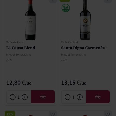
Valle de Itata
Valle Central
La Causa Blend
Santa Digna Carmenère
Miguel Torres Chile
Miguel Torres Chile
2021
2024
12,80 €
13,15 €
AÑADIR
AÑADIR
ECO