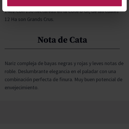
las fortificaciones del castillo construido por Luis XI en
1482.Con 130 hectáreas en la Côte d’Or, de las cuales
12 Ha son Grands Crus.
Nota de Cata
Nariz compleja de bayas negras y rojas y leves notas de
roble. Deslumbrante elegancia en el paladar con una
combinación perfecta de finura. Muy buen potencial de
envejecimiento.