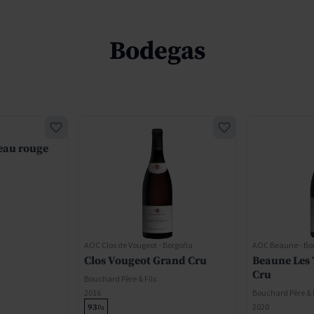
Bodegas
eau rouge
AOC Clos de Vougeot - Borgoña
AOC Beaune - Bo
Clos Vougeot Grand Cru
Beaune Les 
Cru
Bouchard Père & Fils
2016
Bouchard Père & F
2020
93
Pa