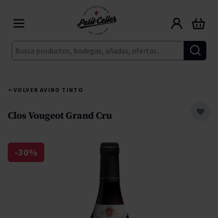
Ir al contenido
Carrito
Buscar
VOLVER A
VINO TINTO
Clos Vougeot Grand Cru
-30%