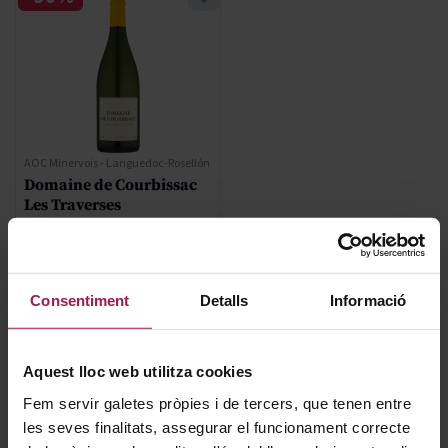
AOC Minervois - Languedoc-Rosellón
Domaine de Courbissac
Les Traverses
Domaine de Courbissac
2019
Consentiment
Detalls
Informació
Regular Price
13,35 €
Special Price
9,35 €
Aquest lloc web utilitza cookies
AFEGIR
Fem servir galetes pròpies i de tercers, que tenen entre
les seves finalitats, assegurar el funcionament correcte