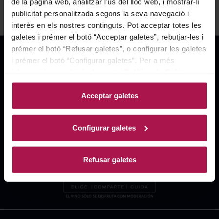
de la pàgina web, analitzar l'ús del lloc web, i mostrar-li
publicitat personalitzada segons la seva navegació i
interès en els nostres continguts. Pot acceptar totes les
galetes i prémer el botó “Acceptar galetes”, rebutjar-les i
prémer el botó “Refusar galetes”, o configurar les galetes
i prémer el botó “Configurar galetes”. Per a més
informació, accedeixi a la nostra
Política de Galetes
.
Acceptar galetes
Configurar galetes
Refusar galetes