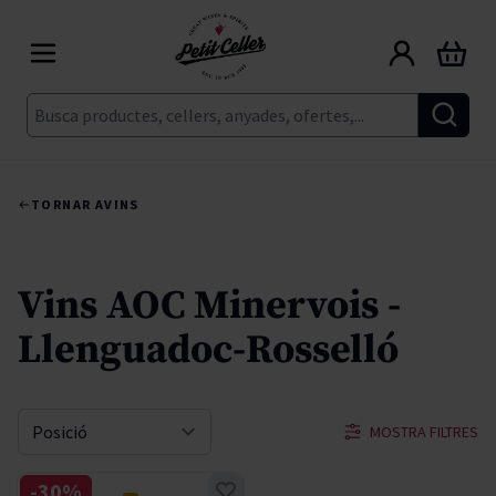
Skip to Content
Cart
Cerca
TORNAR A
VINS
Vins AOC Minervois -
Llenguadoc-Rosselló
MOSTRA FILTRES
Sort By
-30%