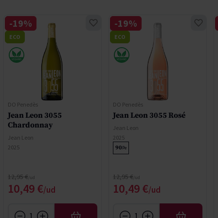
-19%
-19%
ECO
ECO
DO Penedès
DO Penedès
Jean Leon 3055
Jean Leon 3055 Rosé
Chardonnay
Jean Leon
Jean Leon
2025
2025
90
Pe
Regular Price
Regular Price
12,95 €
12,95 €
Special Price
Special Price
10,49 €
10,49 €