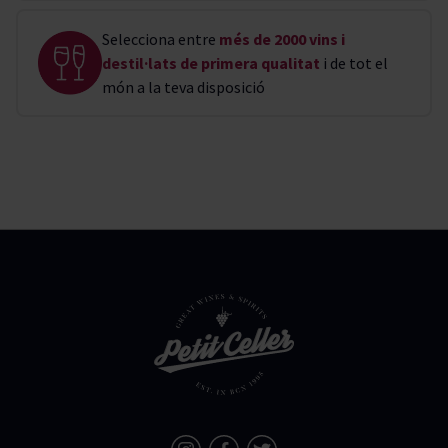
Selecciona entre
més de 2000 vins i
destil·lats de primera qualitat
i de tot el
món a la teva disposició