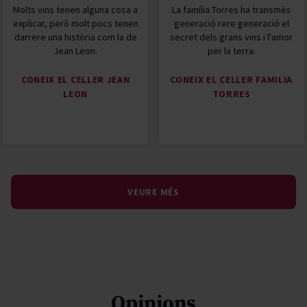
Molts vins tenen alguna cosa a
La família Torres ha transmès
explicar, però molt pocs tenen
generació rere generació el
darrere una història com la de
secret dels grans vins i l'amor
Jean Leon.
per la terra.
CONEIX EL CELLER JEAN
CONEIX EL CELLER FAMILIA
LEON
TORRES
VEURE MÉS
Opinions