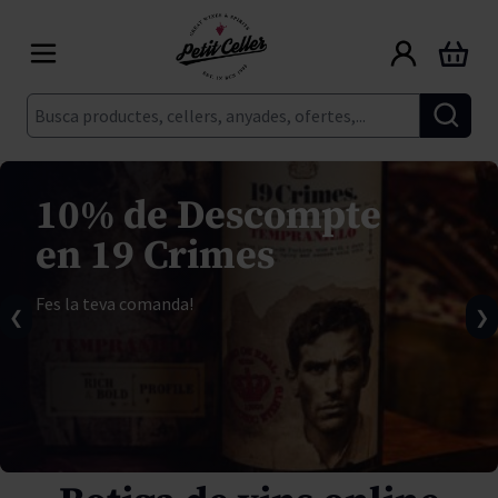
Skip to Content
Cart
Cerca
10% de Descompte
en 19 Crimes
Fes la teva comanda!
❮
❯