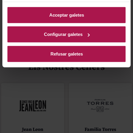
informació, accedeixi a la nostra
Política de Galetes
.
Millor valorats
Blog
Acceptar galetes
Configurar galetes
Refusar galetes
Els Nostres Cellers
Jean Leon
Familia Torres