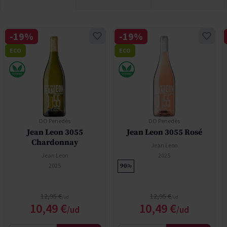
-19%
-19%
ECO
ECO
DO Penedès
DO Penedès
Jean Leon 3055
Jean Leon 3055 Rosé
Chardonnay
Jean Leon
Jean Leon
2025
2025
90
Pe
Precio normal
Precio normal
12,95 €
12,95 €
Precio especial
Precio especial
10,49 €
10,49 €