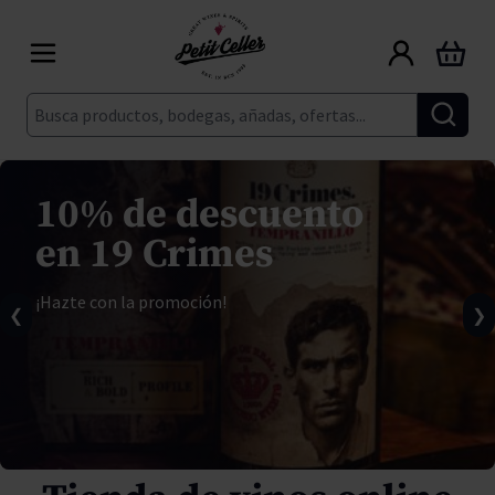
Ir al contenido
Carrito
Buscar
10% de descuento
en 19 Crimes
¡Hazte con la promoción!
❮
❯